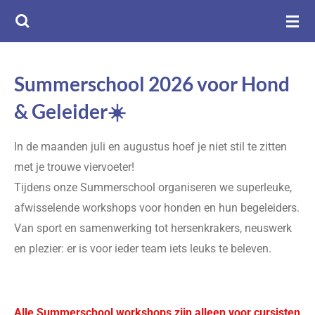
Ga
direct
naar
de
Summerschool 2026 voor Hond
hoofdinhoud
& Geleider☀️
In de maanden juli en augustus hoef je niet stil te zitten
met je trouwe viervoeter!
Tijdens onze Summerschool organiseren we superleuke,
afwisselende workshops voor honden en hun begeleiders.
Van sport en samenwerking tot hersenkrakers, neuswerk
en plezier: er is voor ieder team iets leuks te beleven.
Alle Summerschool workshops zijn alleen voor cursisten