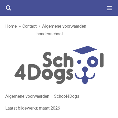
Ga
direct
naar
Home
»
Contact
»
Algemene voorwaarden
de
hondenschool
hoofdinhoud
Algemene voorwaarden – School4Dogs
Laatst bijgewerkt: maart 2026