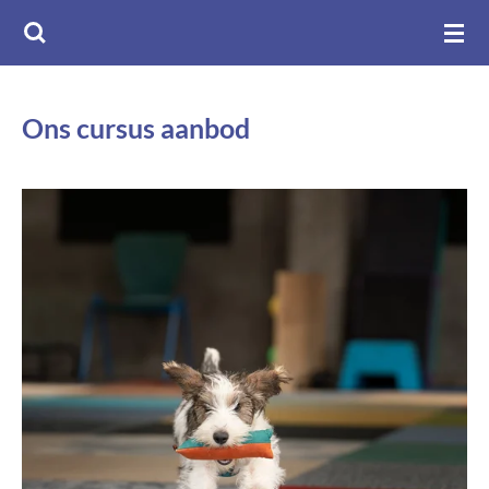
Ga
direct
naar
de
Ons cursus aanbod
hoofdinhoud