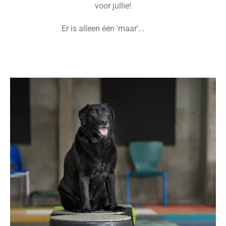
voor jullie!
Er is alleen één 'maar'...