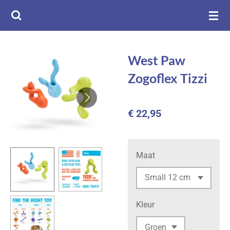
Ga
direct
naar
de
West Paw
hoofdinhoud
Zogoflex Tizzi
€ 22,95
Maat
Kleur