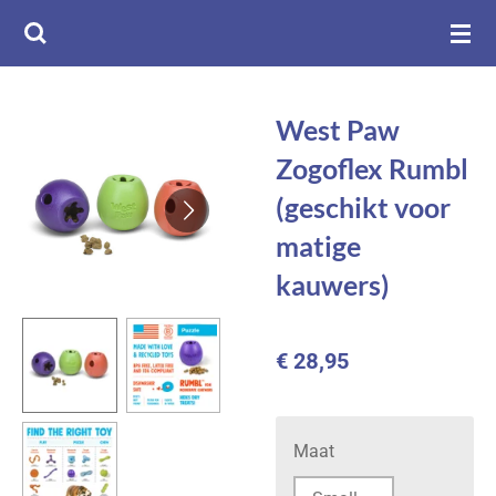
Ga
direct
naar
de
West Paw
hoofdinhoud
Zogoflex Rumbl
(geschikt voor
matige
kauwers)
€ 28,95
Maat