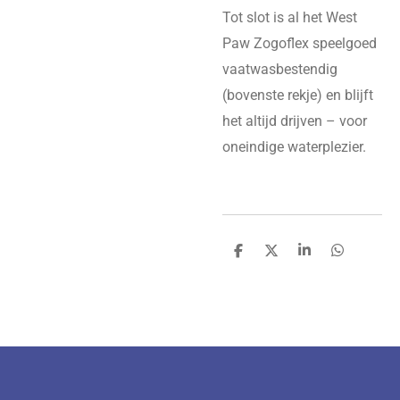
Tot slot is al het West
Paw Zogoflex speelgoed
vaatwasbestendig
(bovenste rekje) en blijft
het altijd drijven – voor
oneindige waterplezier.
D
D
S
D
e
e
h
e
l
e
a
l
e
l
r
e
n
e
n