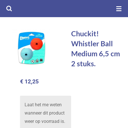
Ga
direct
naar
de
Chuckit!
hoofdinhoud
Whistler Ball
Medium 6,5 cm
2 stuks.
€ 12,25
Laat het me weten
wanneer dit product
weer op voorraad is.