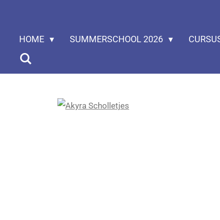
Ga
direct
HOME
SUMMERSCHOOL 2026
CURSU
naar
de
hoofdinhoud