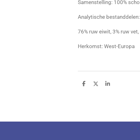
Samenstelling: 100% scho
Analytische bestanddelen:
76% ruw eiwit, 3% ruw vet,
Herkomst: West-Europa
D
D
S
e
e
h
l
e
a
e
l
r
n
e