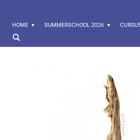
Ga
direct
HOME
SUMMERSCHOOL 2026
CURSU
naar
de
hoofdinhoud