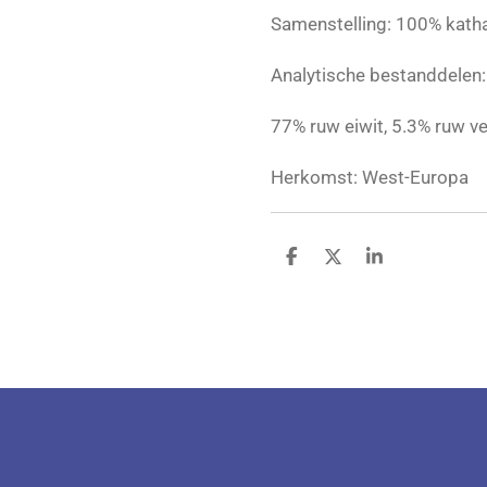
Samenstelling: 100% kath
Analytische bestanddelen:
77% ruw eiwit, 5.3% ruw ve
Herkomst: West-Europa
D
D
S
e
e
h
l
e
a
e
l
r
n
e