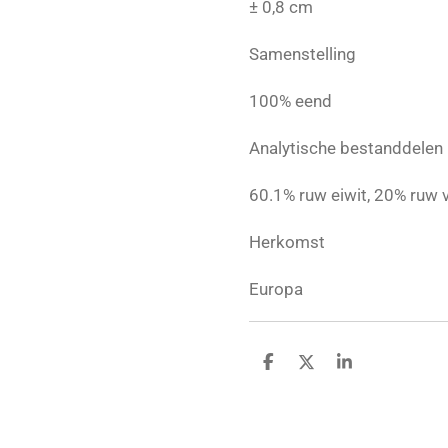
± 0,8 cm
Samenstelling
100% eend
Analytische bestanddelen
60.1% ruw eiwit, 20% ruw v
Herkomst
Europa
D
D
S
e
e
h
l
e
a
e
l
r
n
e