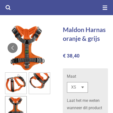
Ga
direct
naar
de
Maldon Harnas
hoofdinhoud
oranje & grijs
€ 38,40
Maat
Laat het me weten
wanneer dit product