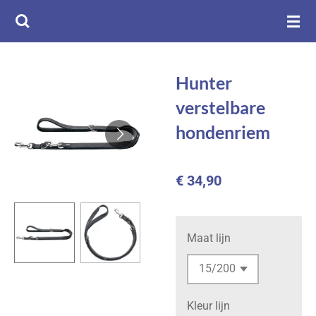
Ga
direct
naar
de
Hunter
hoofdinhoud
verstelbare
hondenriem
€ 34,90
Maat lijn
Kleur lijn