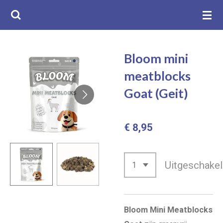
Ga
direct
naar
de
Bloom mini
hoofdinhoud
meatblocks
Goat (Geit)
€ 8,95
Uitgeschakel
Bloom Mini Meatblocks