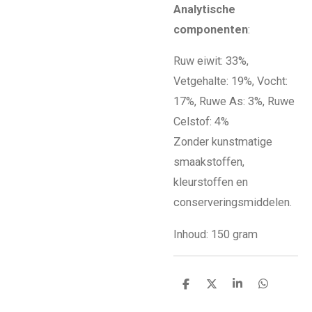
Analytische
componenten
:
Ruw eiwit: 33%,
Vetgehalte: 19%, Vocht:
17%, Ruwe As: 3%, Ruwe
Celstof: 4%
Zonder kunstmatige
smaakstoffen,
kleurstoffen en
conserveringsmiddelen.
Inhoud: 150 gram
D
D
S
D
e
e
h
e
l
e
a
l