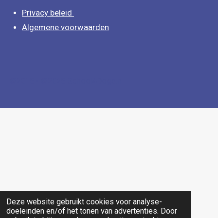
m
Privacy beleid
Algemene voorwaarden
©2015 - ©2025
School4Dogs.nl
Deze website gebruikt cookies voor analyse-
doeleinden en/of het tonen van advertenties. Door