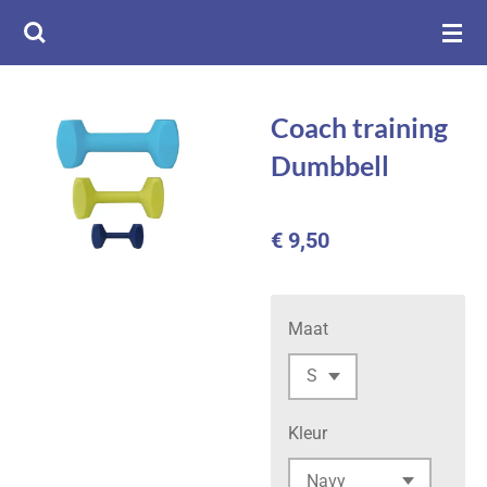
Ga
direct
naar
de
Coach training
hoofdinhoud
Dumbbell
€ 9,50
Maat
Kleur