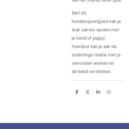
van het interactieve spel.
Met dit
hondenspeelgoed kan je
leuk
samen spelen
met
je hond of puppy.
Hierdoor kan je aan de
onderlinge relatie met je
viervoeter werken en
de
band versterken
.
D
D
S
D
e
e
h
e
l
e
a
l
e
l
r
e
n
e
n