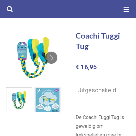
Ga
direct
naar
de
Coachi Tuggi
hoofdinhoud
Tug
€ 16,95
Uitgeschakeld
De Coachi Tuggi Tug is
geweldig om
trekspelletjes mee te