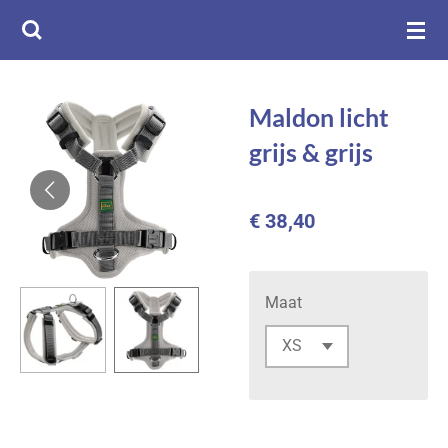
Ga
direct
naar
de
Maldon licht
hoofdinhoud
grijs & grijs
€ 38,40
Maat