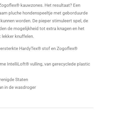
Zogoflex® kauwzones. Het resultaat? Een
rzaam pluche hondenspeeltje met geborduurde
 kunnen worden. De pieper stimuleert spel, de
n de mogelijkheid tot extra knagen en het
 lekker knuffelen.
 versterkte HardyTex® stof en Zogoflex®
e IntelliLoft® vulling, van gerecyclede plastic
renigde Staten
n in de wasdroger