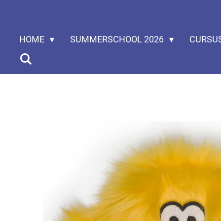
Ga
direct
HOME
SUMMERSCHOOL 2026
CURSU
naar
de
hoofdinhoud