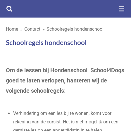
Ga
direct
naar
Home
»
Contact
»
Schoolregels hondenschool
de
hoofdinhoud
Schoolregels hondenschool
Om de lessen bij Hondenschool School4Dogs
goed te laten verlopen, hanteren wij de
volgende schoolregels:
Verhindering om een les bij te wonen, komt voor
rekening van de cursist. Het is niet mogelijk om een
gemiste les op een ander tijdstip in te halen.