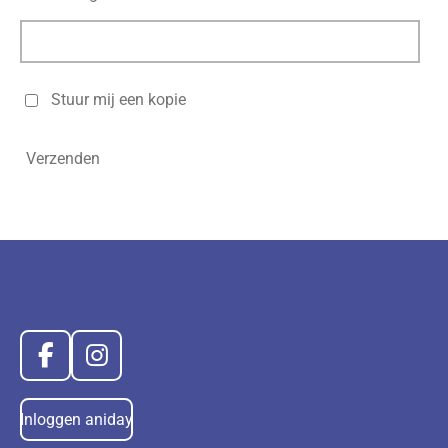
Stuur mij een kopie
Verzenden
F
I
a
n
c
s
Inloggen aniday
e
t